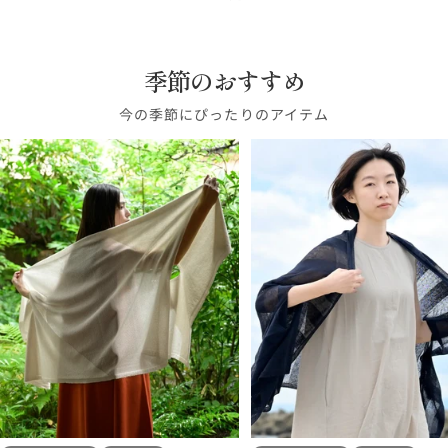
ス
ク
ラ
モ
ラ
フ
ー
フ
イ
レ
タ
リ
ス
ー
ッ
ホ
ガ
ラ
ビ
ン
ー
ュ
グ
ク
ク
ワ
ン
ン
ー
チ
ド
リ
ブ
季節のおすすめ
イ
デ
イ
グ
ー
ル
ト
ィ
エ
レ
今の季節にぴったりのアイテム
ン
ー
ー
ロ
ー
ー