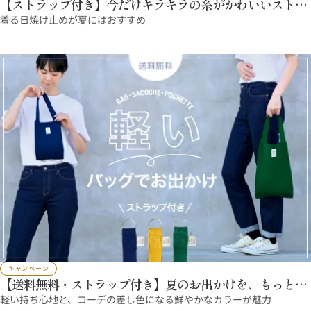
【ストラップ付き】今だけキラキラの糸がかわいいストラ
ップをプレゼント！
着る日焼け止めが夏にはおすすめ
キャンペーン
【送料無料・ストラップ付き】夏のお出かけを、もっと軽
やかに
軽い持ち心地と、コーデの差し色になる鮮やかなカラーが魅力