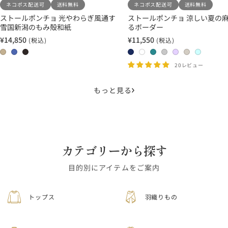
ネコポス配送可
送料無料
ネコポス配送可
送料無料
ストールポンチョ 光やわらぎ風通す
ストールポンチョ 涼しい夏の麻
雪国新潟のもみ殻和紙
るボーダー
¥14,850
¥11,550
(税込)
(税込)
セ
セ
ー
ー
0
0
0
2
1
1
1
2
2
2
ル
ル
2
3
4
4
1
3
7
0
1
2
20レビュー
価
価
藁
群
墨
ネ
ホ
タ
ラ
ラ
ホ
ホ
格
格
青
イ
ワ
ー
イ
ベ
ワ
ワ
もっと見る
ビ
イ
コ
ト
ン
イ
イ
ー
ト
イ
グ
ダ
ト
ト
×
×
ズ
レ
ー
×
×
ネ
ホ
×
ー
×
ベ
ア
イ
ワ
タ
×
ラ
ー
ク
カテゴリーから探す
ビ
イ
ー
ラ
ベ
ジ
ア
ー
ト
コ
イ
ン
ュ
グ
目的別にアイテムをご案内
イ
ト
ダ
リ
ズ
グ
ー
ー
トップス
羽織りもの
レ
ン
ー