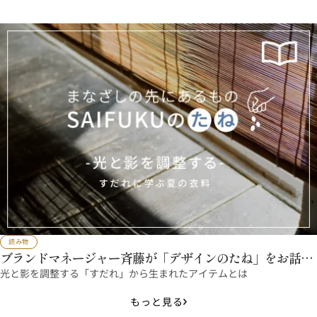
読み物
ブランドマネージャー斉藤が「デザインのたね」をお話し
ます
光と影を調整する「すだれ」から生まれたアイテムとは
もっと見る