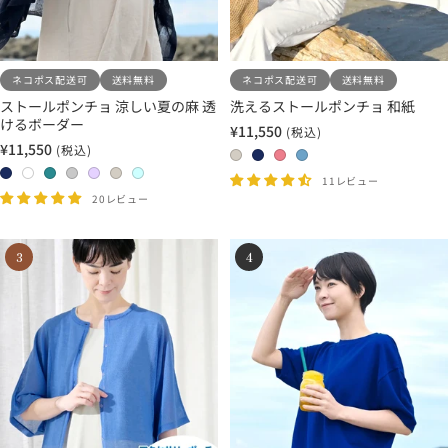
ネコポス配送可
送料無料
ネコポス配送可
送料無料
ストールポンチョ 涼しい夏の麻 透
洗えるストールポンチョ 和紙
けるボーダー
¥11,550
(税込)
セ
¥11,550
(税込)
セ
ー
0
0
2
2
ー
ル
2
1
1
1
2
2
2
8
5
0
1
11レビュー
ル
価
4
1
3
7
0
1
2
20レビュー
ベ
ネ
ロ
サ
価
格
ネ
ホ
タ
ラ
ラ
ホ
ホ
ー
イ
ー
ッ
格
イ
ワ
ー
イ
ベ
ワ
ワ
ジ
ビ
ズ
ク
3
4
ビ
イ
コ
ト
ン
イ
イ
ュ
ー
ピ
ス
ー
ト
イ
グ
ダ
ト
ト
×
×
ン
×
×
ズ
レ
ー
×
×
ホ
ラ
ク
ネ
ホ
×
ー
×
ベ
ア
ワ
イ
イ
ワ
タ
×
ラ
ー
ク
イ
ト
ビ
イ
ー
ラ
ベ
ジ
ア
ト
グ
ー
ト
コ
イ
ン
ュ
グ
レ
イ
ト
ダ
リ
ー
ズ
グ
ー
ー