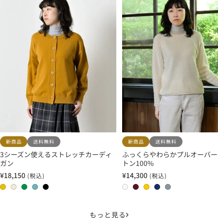
新商品
送料無料
新商品
送料無料
3シーズン使えるストレッチカーディ
ふっくらやわらかプルオーバー
ガン
トン100%
¥18,150
¥14,300
(税込)
(税込)
セ
セ
ー
ー
0
0
0
0
0
0
0
0
0
0
ル
ル
2
1
3
4
5
1
2
3
4
5
価
価
マ
エ
グ
ス
ブ
オ
バ
サ
ネ
フ
もっと見る
格
格