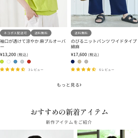
ネコポス配送可
送料無料
送料無料
袖口が透けて涼やか 麻プルオーバ
のびるニットパンツ ワイドタイプ
ー
綿麻
¥13,200
¥17,600
(税込)
(税込)
セ
セ
ー
ー
0
0
0
0
0
0
0
0
ル
ル
4
1
2
3
5
3
1
2
3レビュー
6レビュー
価
価
イ
ホ
ス
ペ
バ
イ
サ
グ
格
格
エ
ワ
カ
ー
ー
ン
ン
レ
もっと見る
ロ
イ
イ
ル
ミ
ク
ド
ー
ー
ト
ブ
シ
リ
ブ
ベ
ジ
グ
ル
ル
オ
ル
ー
ュ
おすすめの新着アイテム
リ
ー
バ
ン
ー
ジ
ー
ー
ュ
新作アイテムをご紹介
ン