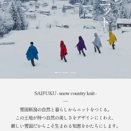
ス
ス
ス
ラ
ラ
ラ
イ
イ
イ
SAIFUKU - snow country knit -
ド
ド
ド
―
に
に
に
移
移
移
雪国新潟の自然と暮らしからニットをつくる。
動
動
動
この土地が持つ自然の美しさをデザインにくわえ、
1
2
3
厳しい雪国だからこそ生まれる知恵をかたちにします。