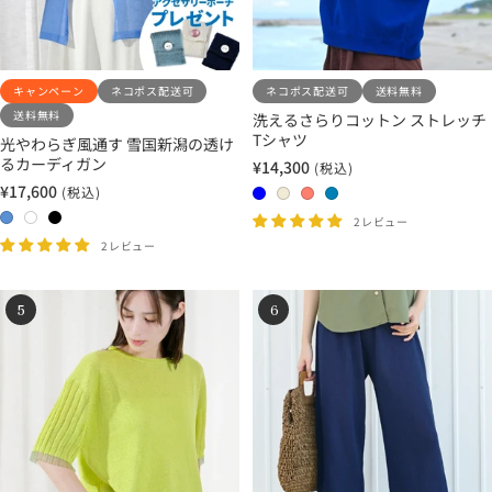
レ
ン
ー
キャンペーン
ネコポス配送可
ネコポス配送可
送料無料
送料無料
洗えるさらりコットン ストレッチ
Tシャツ
光やわらぎ風通す 雪国新潟の透け
るカーディガン
¥14,300
(税込)
セ
¥17,600
(税込)
ー
0
0
0
0
セ
ル
ー
0
0
0
4
1
2
3
2レビュー
価
ル
2
1
3
ブ
エ
コ
サ
2レビュー
格
価
サ
ホ
ブ
ル
ク
ー
ッ
格
ニ
ワ
ラ
ー
リ
ラ
ク
5
6
ー
イ
ッ
ュ
ル
ス
ブ
ト
ク
ル
ー