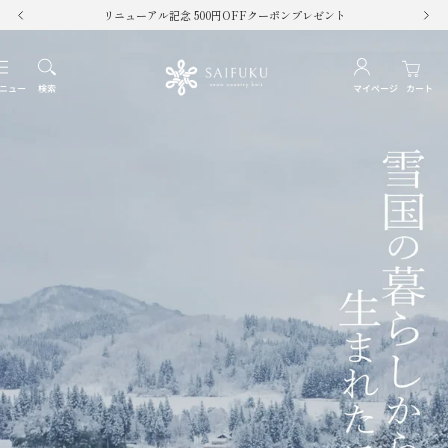
コ
9,900円以上で送料無料
戻
次
ン
る
へ
テ
SAIFUKU
ナ
ン
ビ
ニュー
検索
マイページ
カート
ツ
-
ゲ
へ
ー
ス
snow
シ
キ
ョ
ッ
country
ン
プ
knit-