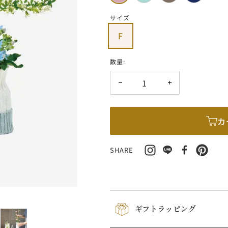
ピ
ミ
ベ
ネ
価
ン
ン
ー
イ
サイズ
格
ク
ト
ジ
ビ
F
ュ
ー
数量:
数
数
量
量
を
を
カ
減
増
ら
や
す
す
SHARE
ギフトラッピング