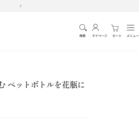
次
へ
ナ
ビ
検索
マイページ
カート
メニュー
ゲ
ー
シ
ョ
ン
む ペットボトルを花瓶に