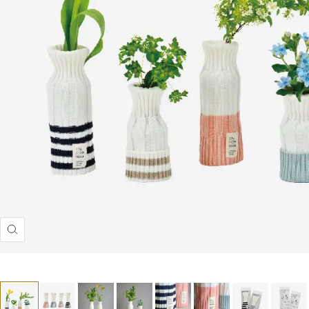
ズ
ー
ム
イ
ン