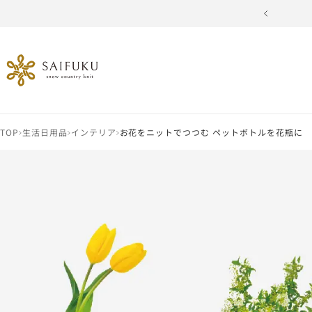
コ
戻
ン
る
テ
SAIFUKU
ン
-
ツ
snow
へ
country
ス
knit-
キ
TOP
生活日用品
インテリア
お花をニットでつつむ ペットボトルを花瓶に
ッ
プ