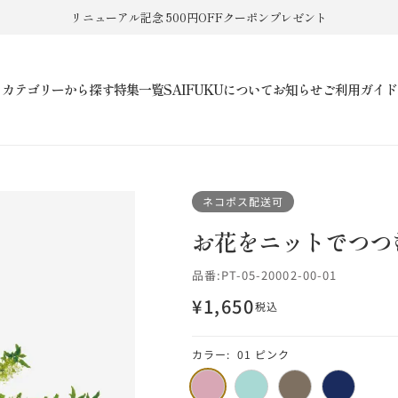
9,900円以上で送料無料
カテゴリーから探す
特集一覧
SAIFUKUについて
お知らせ
ご利用ガイド
ネコポス配送可
お花をニットでつつ
品番:
PT-05-20002-00-01
¥1,650
税込
セ
ー
カラー:
01 ピンク
ル
01
02
03
04