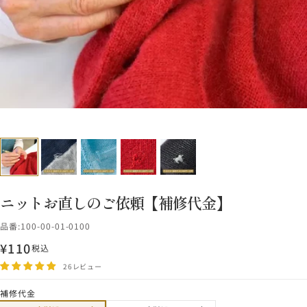
ニットお直しのご依頼【補修代金】
品番:
100-00-01-0100
¥110
税込
セ
ー
26レビュー
ル
補修代金
価