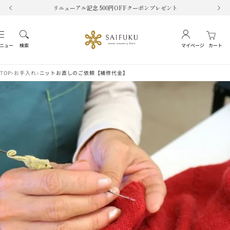
コ
リニューアル記念 500円OFFクーポンプレゼント
戻
次
ン
る
へ
テ
SAIFUKU
ナ
ン
-
ビ
ニュー
検索
マイページ
カート
ツ
snow
ゲ
へ
country
ー
ス
TOP
お手入れ
ニットお直しのご依頼【補修代金】
knit-
シ
キ
ョ
ッ
ン
プ