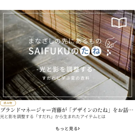
読み物
ブランドマネージャー斉藤が「デザインのたね」をお話し
ます
光と影を調整する「すだれ」から生まれたアイテムとは
もっと見る