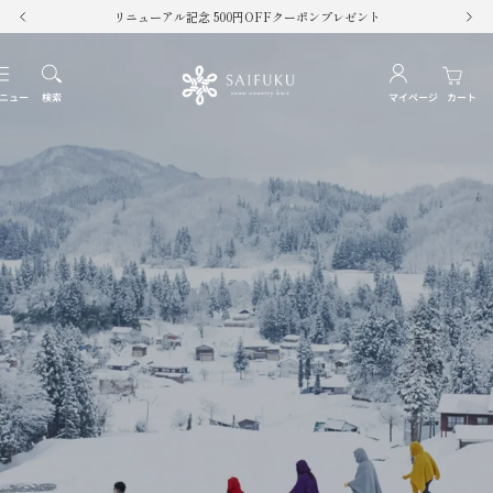
コ
9,900円以上で送料無料
戻
次
ン
る
へ
テ
SAIFUKU
ナ
ン
ビ
ニュー
検索
マイページ
カート
ツ
-
ゲ
へ
ー
ス
snow
シ
キ
ョ
ッ
country
ン
プ
knit-