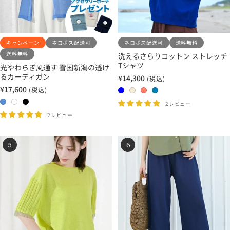
レ
ン
ー
キャンペーン
ネコポス配送可
ネコポス配送可
送料無料
送料無料
洗えるさらりコットン ストレッチ
Tシャツ
光やわらぎ風通す 雪国新潟の透け
るカーディガン
¥14,300
(税込)
セ
¥17,600
(税込)
ー
0
0
0
0
セ
ル
ー
0
0
0
4
1
2
3
2レビュー
価
ル
2
1
3
ブ
エ
コ
サ
2レビュー
格
価
サ
ホ
ブ
ル
ク
ー
ッ
格
ニ
ワ
ラ
ー
リ
ラ
ク
5
6
ー
イ
ッ
ュ
ル
ス
ブ
ト
ク
ル
ー