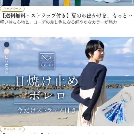
キャンペーン
【送料無料・ストラップ付き】夏のお出かけを、もっと軽
やかに
軽い持ち心地と、コーデの差し色になる鮮やかなカラーが魅力
キャンペーン