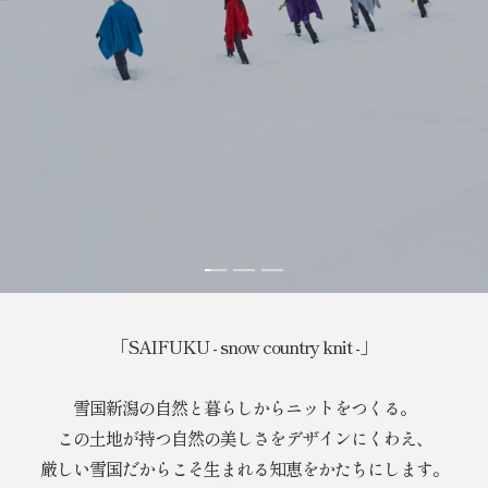
ス
ス
ス
ラ
ラ
ラ
イ
イ
イ
「SAIFUKU - snow country knit -」
ド
ド
ド
に
に
に
移
移
移
雪国新潟の自然と暮らしからニットをつくる。
動
動
動
この土地が持つ自然の美しさをデザインにくわえ、
1
2
3
厳しい雪国だからこそ生まれる知恵をかたちにします。