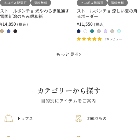
ネコポス配送可
送料無料
ネコポス配送可
送料無料
ストールポンチョ 光やわらぎ風通す
ストールポンチョ 涼しい夏の麻
雪国新潟のもみ殻和紙
るボーダー
¥14,850
¥11,550
(税込)
(税込)
セ
セ
ー
ー
0
0
0
2
1
1
1
2
2
2
ル
ル
2
3
4
4
1
3
7
0
1
2
20レビュー
価
価
藁
群
墨
ネ
ホ
タ
ラ
ラ
ホ
ホ
格
格
青
イ
ワ
ー
イ
ベ
ワ
ワ
もっと見る
ビ
イ
コ
ト
ン
イ
イ
ー
ト
イ
グ
ダ
ト
ト
×
×
ズ
レ
ー
×
×
ネ
ホ
×
ー
×
ベ
ア
イ
ワ
タ
×
ラ
ー
ク
カテゴリーから探す
ビ
イ
ー
ラ
ベ
ジ
ア
ー
ト
コ
イ
ン
ュ
グ
目的別にアイテムをご案内
イ
ト
ダ
リ
ズ
グ
ー
ー
トップス
羽織りもの
レ
ン
ー