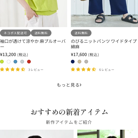
ネコポス配送可
送料無料
送料無料
袖口が透けて涼やか 麻プルオーバ
のびるニットパンツ ワイドタイプ
ー
綿麻
¥13,200
¥17,600
(税込)
(税込)
セ
セ
ー
ー
0
0
0
0
0
0
0
0
ル
ル
4
1
2
3
5
3
1
2
3レビュー
6レビュー
価
価
イ
ホ
ス
ペ
バ
イ
サ
グ
格
格
エ
ワ
カ
ー
ー
ン
ン
レ
もっと見る
ロ
イ
イ
ル
ミ
ク
ド
ー
ー
ト
ブ
シ
リ
ブ
ベ
ジ
グ
ル
ル
オ
ル
ー
ュ
おすすめの新着アイテム
リ
ー
バ
ン
ー
ジ
ー
ー
ュ
新作アイテムをご紹介
ン