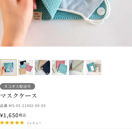
ネコポス配送可
マスクケース
品番:
MS-05-21002-00-05
¥1,650
税込
セ
ー
1レビュー
ル