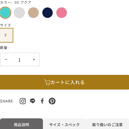
カラー:
05 アクア
価
05
01
02
03
04
格
ア
ペ
ベ
ネ
ロ
ク
ー
ー
イ
ー
サイズ
ア
ル
ジ
ビ
ズ
F
グ
ュ
ー
レ
数量:
ー
数
数
量
量
を
を
減
増
カートに入れる
ら
や
す
す
SHARE
商品説明
サイズ・スペック
取り扱いのご注意