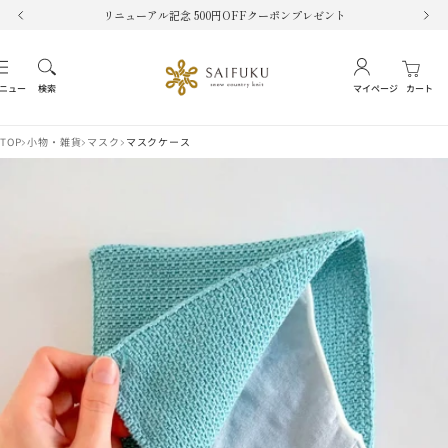
コ
リニューアル記念 500円OFFクーポンプレゼント
戻
次
ン
る
へ
テ
SAIFUKU
ナ
ン
-
ビ
ニュー
検索
マイページ
カート
ツ
snow
ゲ
へ
country
ー
ス
TOP
小物・雑貨
マスク
マスクケース
knit-
シ
キ
ョ
ッ
ン
プ