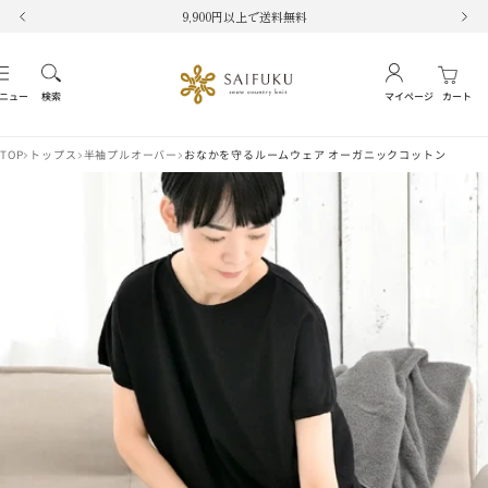
コ
9,900円以上で送料無料
戻
次
ン
る
へ
テ
SAIFUKU
ナ
ン
-
ビ
ニュー
検索
マイページ
カート
ツ
snow
ゲ
へ
country
ー
ス
TOP
トップス
半袖プルオーバー
おなかを守るルームウェア オーガニックコットン
knit-
シ
キ
ョ
ッ
ン
プ