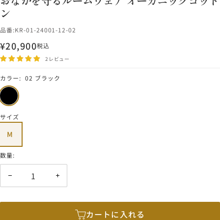
おなかを守るルームウェア オーガニックコット
ン
品番:
KR-01-24001-12-02
¥20,900
税込
セ
ー
2レビュー
ル
カラー:
02 ブラック
価
02
格
ブ
ラ
サイズ
ッ
M
ク
数量:
数
数
量
量
を
を
減
増
カートに入れる