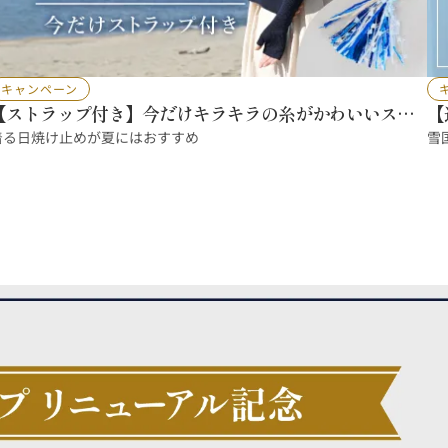
キャンペーン
【ストラップ付き】今だけキラキラの糸がかわいいスト
【
ラップをプレゼント！
着る日焼け止めが夏にはおすすめ
雪