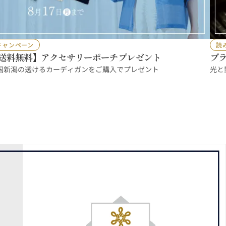
キャンペーン
読
送料無料】アクセサリーポーチプレゼント
ブ
し
国新潟の透けるカーディガンをご購入でプレゼント
光と