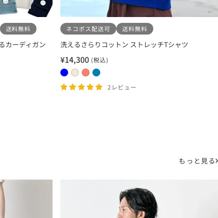
送料無料
ネコポス配送可
送料無料
るカーディガン
洗えるさらりコットン ストレッチTシャツ
¥14,300
(税込)
セ
ー
0
0
0
0
ル
4
1
2
3
2レビュー
価
ブ
エ
コ
サ
格
ル
ク
ー
ッ
ー
リ
ラ
ク
ュ
ル
ス
もっと見る