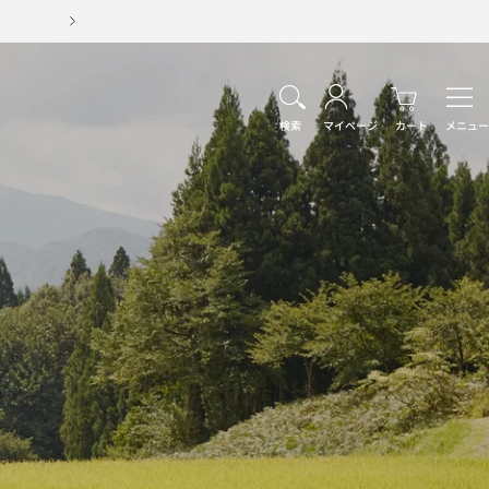
次
へ
ナ
ビ
検索
マイページ
カート
メニュー
ゲ
ー
シ
ョ
ン