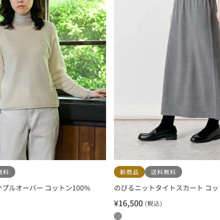
無料
新商品
送料無料
プルオーバー コットン100%
のびるニットタイトスカート コッ
¥16,500
(税込)
セ
ー
0