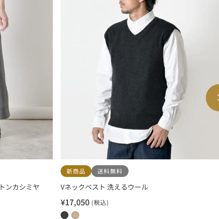
新商品
送料無料
トンカシミヤ
Vネックベスト 洗えるウール
¥17,050
(税込)
セ
ー
0
0