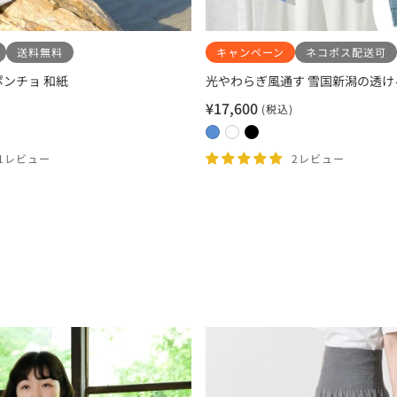
送料無料
キャンペーン
ネコポス配送可
ンチョ 和紙
光やわらぎ風通す 雪国新潟の透け
¥17,600
(税込)
セ
ー
0
0
0
ル
2
1
3
11レビュー
2レビュー
価
サ
ホ
ブ
格
ニ
ワ
ラ
ー
イ
ッ
ブ
ト
ク
ル
ー