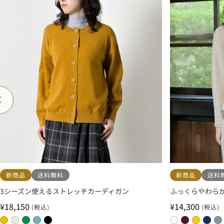
レ
ン
ー
戻
る
新商品
送料無料
新商品
送料
3シーズン使えるストレッチカーディガン
ふっくらやわらか
¥18,150
¥14,300
(税込)
(税込)
セ
セ
ー
ー
0
0
0
0
0
0
0
0
0
0