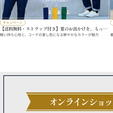
キャンペーン
【送料無料・ストラップ付き】夏のお出かけを、もっと
軽やかに
軽い持ち心地と、コーデの差し色になる鮮やかなカラーが魅力