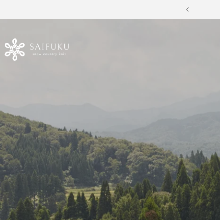
コ
戻
ン
る
テ
SAIFUKU
ン
ツ
-
へ
ス
snow
キ
ッ
country
プ
knit-