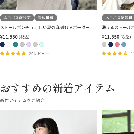
ネコポス配送可
送料無料
ネコポス配送可
ストールポンチョ 涼しい夏の麻 透けるボーダー
洗えるストールポ
¥11,550
¥11,550
(税込)
(税込)
セ
セ
ー
ー
2
1
1
1
2
2
2
0
0
2
2
ル
ル
4
1
3
7
0
1
2
8
5
0
1
20レビュー
価
価
ネ
ホ
タ
ラ
ラ
ホ
ホ
ベ
ネ
ロ
サ
格
格
イ
ワ
ー
イ
ベ
ワ
ワ
ー
イ
ー
ッ
ビ
イ
コ
ト
ン
イ
イ
ジ
ビ
ズ
ク
ー
ト
イ
グ
ダ
ト
ト
ュ
ー
ピ
ス
おすすめの新着アイテム
×
×
ズ
レ
ー
×
×
×
×
ン
ネ
ホ
×
ー
×
ベ
ア
ホ
ラ
ク
新作アイテムをご紹介
イ
ワ
タ
×
ラ
ー
ク
ワ
イ
ビ
イ
ー
ラ
ベ
ジ
ア
イ
ト
ー
ト
コ
イ
ン
ュ
グ
ト
グ
イ
ト
ダ
リ
レ
ズ
グ
ー
ー
ー