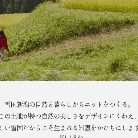
ス
ス
ス
ラ
ラ
ラ
イ
イ
イ
ド
ド
ド
雪国新潟の自然と暮らしからニットをつくる。
に
に
に
移
移
移
この土地が持つ自然の美しさをデザインにくわえ
動
動
動
しい雪国だからこそ生まれる知恵をかたちにしま
1
2
3
詳しく見る