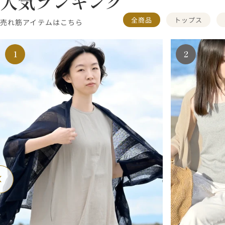
人気ランキング
全商品
トップス
売れ筋アイテムはこちら
1
2
戻
次
る
へ
戻
る