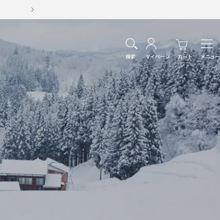
次
へ
ナ
ビ
検索
マイページ
カート
メニュー
ゲ
ー
シ
ョ
ン