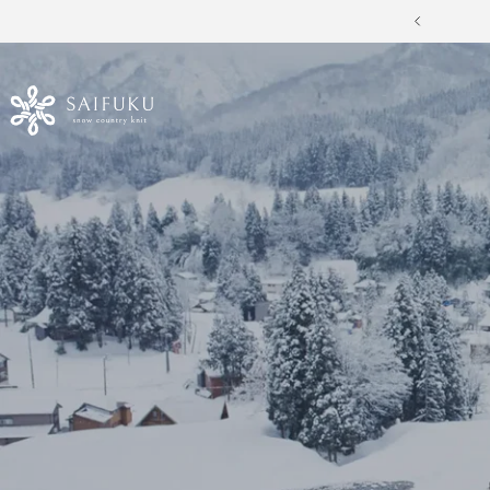
コ
戻
ン
る
テ
SAIFUKU
ン
ツ
-
へ
ス
snow
キ
ッ
country
プ
knit-