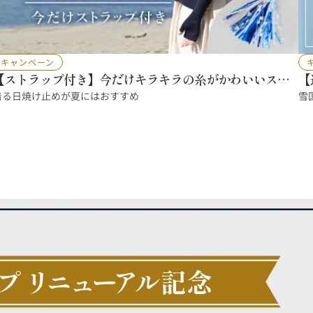
キャンペーン
【ストラップ付き】今だけキラキラの糸がかわいいスト
【
ラップをプレゼント！
着る日焼け止めが夏にはおすすめ
雪