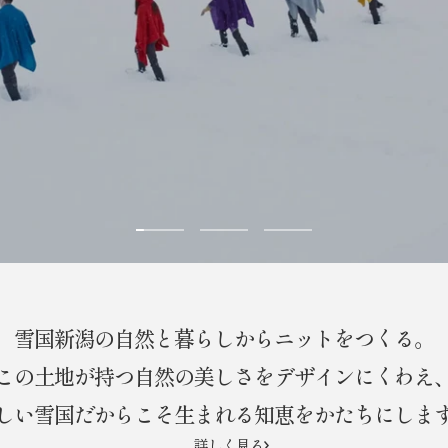
ス
ス
ス
ラ
ラ
ラ
イ
イ
イ
ド
ド
ド
雪国新潟の自然と暮らしからニットをつくる。
に
に
に
移
移
移
この土地が持つ自然の美しさをデザインにくわえ
動
動
動
しい雪国だからこそ生まれる知恵をかたちにしま
1
2
3
詳しく見る