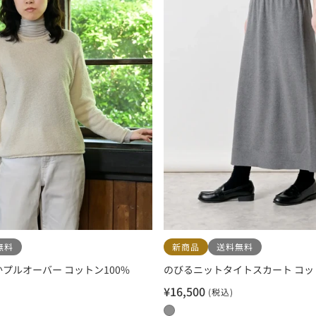
無料
新商品
送料無料
プルオーバー コットン100%
のびるニットタイトスカート コッ
¥16,500
(税込)
セ
ー
0