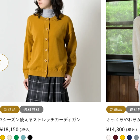
レ
ン
ー
戻
る
新商品
送料無料
新商品
送料
3シーズン使えるストレッチカーディガン
ふっくらやわらか
¥18,150
¥14,300
(税込)
(税込)
セ
セ
ー
ー
0
0
0
0
0
0
0
0
0
0