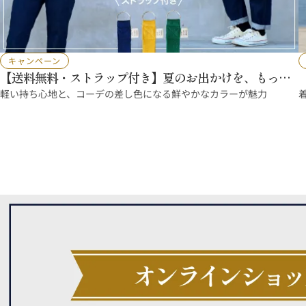
キャンペーン
【送料無料・ストラップ付き】夏のお出かけを、もっと
軽やかに
軽い持ち心地と、コーデの差し色になる鮮やかなカラーが魅力