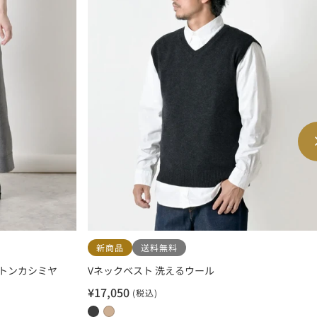
新商品
送料無料
トンカシミヤ
Vネックベスト 洗えるウール
¥17,050
(税込)
セ
ー
0
0