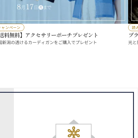
キャンペーン
読
送料無料】アクセサリーポーチプレゼント
ブ
し
国新潟の透けるカーディガンをご購入でプレゼント
光と