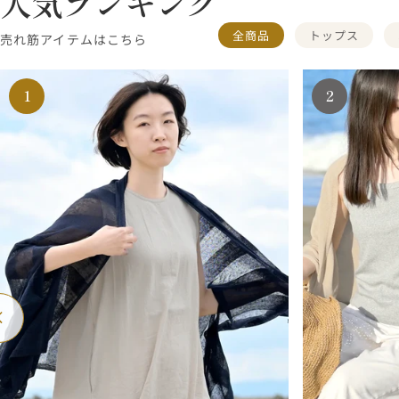
人気ランキング
全商品
トップス
売れ筋アイテムはこちら
1
2
戻
次
る
へ
戻
る