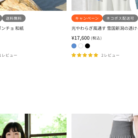
送料無料
キャンペーン
ネコポス配送可
ンチョ 和紙
光やわらぎ風通す 雪国新潟の透け
¥17,600
(税込)
セ
ー
0
0
0
ル
2
1
3
11レビュー
2レビュー
価
サ
ホ
ブ
格
ニ
ワ
ラ
ー
イ
ッ
ブ
ト
ク
ル
ー