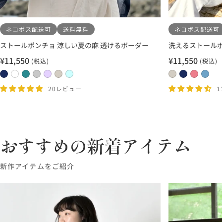
ネコポス配送可
送料無料
ネコポス配送可
ストールポンチョ 涼しい夏の麻 透けるボーダー
洗えるストールポ
¥11,550
¥11,550
(税込)
(税込)
セ
セ
ー
ー
2
1
1
1
2
2
2
0
0
2
2
ル
ル
4
1
3
7
0
1
2
8
5
0
1
20レビュー
価
価
ネ
ホ
タ
ラ
ラ
ホ
ホ
ベ
ネ
ロ
サ
格
格
イ
ワ
ー
イ
ベ
ワ
ワ
ー
イ
ー
ッ
ビ
イ
コ
ト
ン
イ
イ
ジ
ビ
ズ
ク
ー
ト
イ
グ
ダ
ト
ト
ュ
ー
ピ
ス
おすすめの新着アイテム
×
×
ズ
レ
ー
×
×
×
×
ン
ネ
ホ
×
ー
×
ベ
ア
ホ
ラ
ク
新作アイテムをご紹介
イ
ワ
タ
×
ラ
ー
ク
ワ
イ
ビ
イ
ー
ラ
ベ
ジ
ア
イ
ト
ー
ト
コ
イ
ン
ュ
グ
ト
グ
イ
ト
ダ
リ
レ
ズ
グ
ー
ー
ー