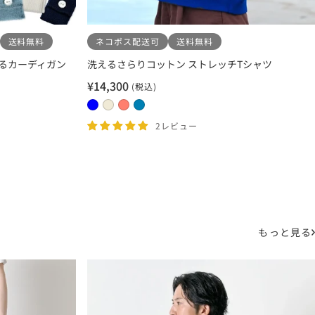
送料無料
ネコポス配送可
送料無料
るカーディガン
洗えるさらりコットン ストレッチTシャツ
¥14,300
(税込)
セ
ー
0
0
0
0
ル
4
1
2
3
2レビュー
価
ブ
エ
コ
サ
格
ル
ク
ー
ッ
ー
リ
ラ
ク
ュ
ル
ス
もっと見る