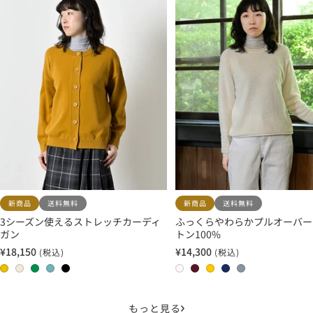
新商品
送料無料
新商品
送料無料
3シーズン使えるストレッチカーディ
ふっくらやわらかプルオーバー
ガン
トン100%
¥18,150
¥14,300
(税込)
(税込)
セ
セ
ー
ー
0
0
0
0
0
0
0
0
0
0
ル
ル
2
1
3
4
5
1
2
3
4
5
価
価
マ
エ
グ
ス
ブ
オ
バ
サ
ネ
フ
もっと見る
格
格