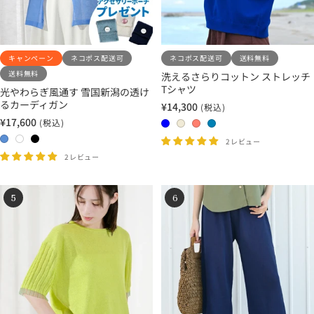
レ
ン
ー
キャンペーン
ネコポス配送可
ネコポス配送可
送料無料
送料無料
洗えるさらりコットン ストレッチ
Tシャツ
光やわらぎ風通す 雪国新潟の透け
るカーディガン
¥14,300
(税込)
セ
¥17,600
(税込)
ー
0
0
0
0
セ
ル
ー
0
0
0
4
1
2
3
2レビュー
価
ル
2
1
3
ブ
エ
コ
サ
2レビュー
格
価
サ
ホ
ブ
ル
ク
ー
ッ
格
ニ
ワ
ラ
ー
リ
ラ
ク
5
6
ー
イ
ッ
ュ
ル
ス
ブ
ト
ク
ル
ー