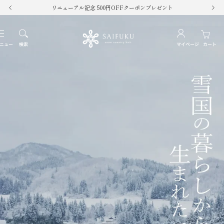
コ
リニューアル記念 500円OFFクーポンプレゼント
戻
次
ン
る
へ
テ
SAIFUKU
ナ
ン
ビ
ニュー
検索
マイページ
カート
ツ
-
ゲ
へ
ー
ス
snow
シ
キ
ョ
ッ
country
ン
プ
knit-