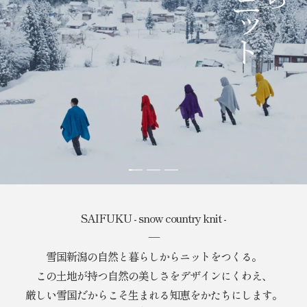
ス
ス
ス
ラ
ラ
ラ
イ
イ
イ
SAIFUKU - snow country knit -
ド
ド
ド
―
に
に
に
移
移
移
雪国新潟の自然と暮らしからニットをつくる。
動
動
動
この土地が持つ自然の美しさをデザインにくわえ、
1
2
3
厳しい雪国だからこそ生まれる知恵をかたちにします。