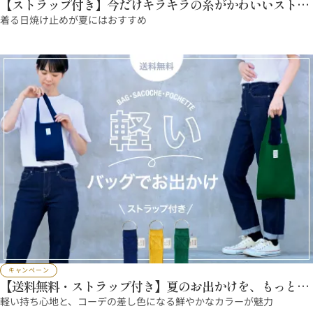
【ストラップ付き】今だけキラキラの糸がかわいいストラ
ップをプレゼント！
着る日焼け止めが夏にはおすすめ
キャンペーン
【送料無料・ストラップ付き】夏のお出かけを、もっと軽
やかに
軽い持ち心地と、コーデの差し色になる鮮やかなカラーが魅力