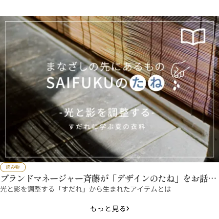
読み物
ブランドマネージャー斉藤が「デザインのたね」をお話し
ます
光と影を調整する「すだれ」から生まれたアイテムとは
もっと見る