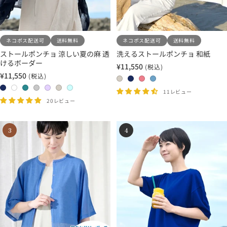
ネコポス配送可
送料無料
ネコポス配送可
送料無料
ストールポンチョ 涼しい夏の麻 透
洗えるストールポンチョ 和紙
けるボーダー
¥11,550
(税込)
セ
¥11,550
(税込)
セ
ー
0
0
2
2
ー
ル
2
1
1
1
2
2
2
8
5
0
1
11レビュー
ル
価
4
1
3
7
0
1
2
20レビュー
ベ
ネ
ロ
サ
価
格
ネ
ホ
タ
ラ
ラ
ホ
ホ
ー
イ
ー
ッ
格
イ
ワ
ー
イ
ベ
ワ
ワ
ジ
ビ
ズ
ク
3
4
ビ
イ
コ
ト
ン
イ
イ
ュ
ー
ピ
ス
ー
ト
イ
グ
ダ
ト
ト
×
×
ン
×
×
ズ
レ
ー
×
×
ホ
ラ
ク
ネ
ホ
×
ー
×
ベ
ア
ワ
イ
イ
ワ
タ
×
ラ
ー
ク
イ
ト
ビ
イ
ー
ラ
ベ
ジ
ア
ト
グ
ー
ト
コ
イ
ン
ュ
グ
レ
イ
ト
ダ
リ
ー
ズ
グ
ー
ー