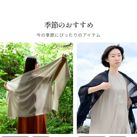
ス
ク
ラ
モ
ラ
フ
ー
フ
イ
レ
タ
リ
ス
ー
ッ
ホ
ガ
ラ
ビ
ン
ー
ュ
グ
ク
ク
ワ
ン
ン
ー
チ
ド
リ
ブ
季節のおすすめ
イ
デ
イ
グ
ー
ル
ト
ィ
エ
レ
今の季節にぴったりのアイテム
ン
ー
ー
ロ
ー
ー