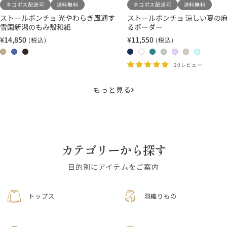
ネコポス配送可
送料無料
ネコポス配送可
送料無料
ストールポンチョ 光やわらぎ風通す
ストールポンチョ 涼しい夏の麻
雪国新潟のもみ殻和紙
るボーダー
¥14,850
¥11,550
(税込)
(税込)
セ
セ
ー
ー
0
0
0
2
1
1
1
2
2
2
ル
ル
2
3
4
4
1
3
7
0
1
2
20レビュー
価
価
藁
群
墨
ネ
ホ
タ
ラ
ラ
ホ
ホ
格
格
青
イ
ワ
ー
イ
ベ
ワ
ワ
もっと見る
ビ
イ
コ
ト
ン
イ
イ
ー
ト
イ
グ
ダ
ト
ト
×
×
ズ
レ
ー
×
×
ネ
ホ
×
ー
×
ベ
ア
イ
ワ
タ
×
ラ
ー
ク
カテゴリーから探す
ビ
イ
ー
ラ
ベ
ジ
ア
ー
ト
コ
イ
ン
ュ
グ
目的別にアイテムをご案内
イ
ト
ダ
リ
ズ
グ
ー
ー
トップス
羽織りもの
レ
ン
ー