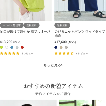
ネコポス配送可
送料無料
送料無料
袖口が透けて涼やか 麻プルオーバ
のびるニットパンツ ワイドタイプ
ー
綿麻
¥13,200
¥17,600
(税込)
(税込)
セ
セ
ー
ー
0
0
0
0
0
0
0
0
ル
ル
4
1
2
3
5
3
1
2
3レビュー
6レビュー
価
価
イ
ホ
ス
ペ
バ
イ
サ
グ
格
格
エ
ワ
カ
ー
ー
ン
ン
レ
もっと見る
ロ
イ
イ
ル
ミ
ク
ド
ー
ー
ト
ブ
シ
リ
ブ
ベ
ジ
グ
ル
ル
オ
ル
ー
ュ
おすすめの新着アイテム
リ
ー
バ
ン
ー
ジ
ー
ー
ュ
新作アイテムをご紹介
ン