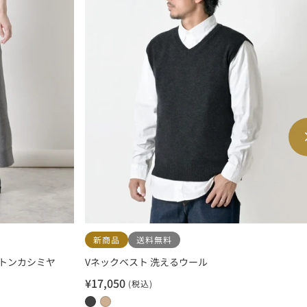
新商品
送料無料
トンカシミヤ
Vネックベスト 洗えるウール
¥17,050
(税込)
セ
ー
0
0