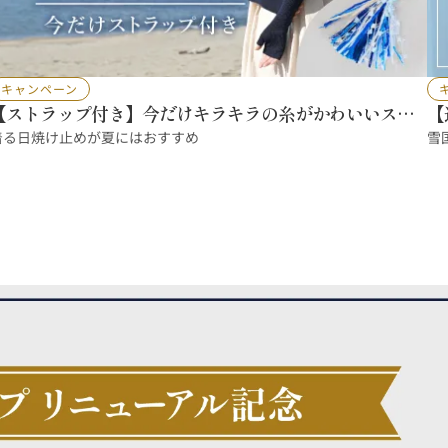
キャンペーン
【ストラップ付き】今だけキラキラの糸がかわいいスト
【
ラップをプレゼント！
着る日焼け止めが夏にはおすすめ
雪