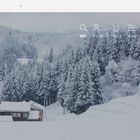
次
へ
ナ
ビ
検索
マイページ
カート
メニュー
ゲ
ー
シ
ョ
ン