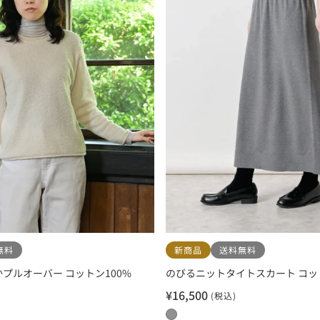
無料
新商品
送料無料
プルオーバー コットン100%
のびるニットタイトスカート コッ
¥16,500
(税込)
セ
ー
0