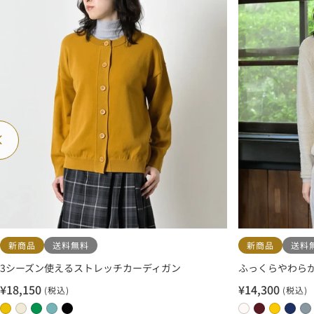
レ
ン
ー
戻
る
新商品
送料無料
新商品
送料
3シーズン使えるストレッチカーディガン
ふっくらやわらか
¥18,150
¥14,300
(税込)
(税込)
セ
セ
ー
ー
0
0
0
0
0
0
0
0
0
0