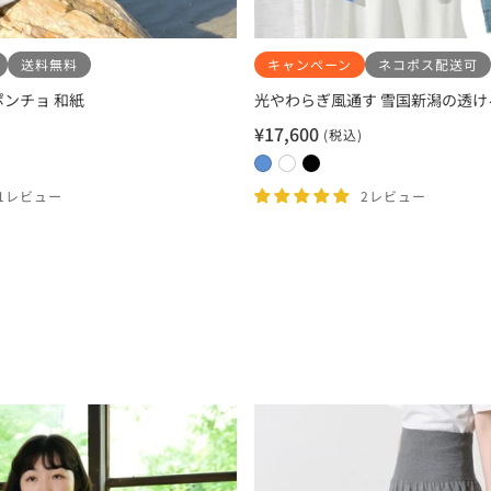
送料無料
キャンペーン
ネコポス配送可
ンチョ 和紙
光やわらぎ風通す 雪国新潟の透け
¥17,600
(税込)
セ
ー
0
0
0
ル
2
1
3
11レビュー
2レビュー
価
サ
ホ
ブ
格
ニ
ワ
ラ
ー
イ
ッ
ブ
ト
ク
ル
ー