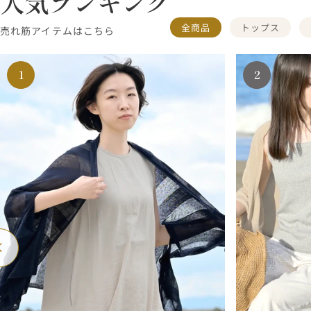
人気ランキング
全商品
トップス
売れ筋アイテムはこちら
1
2
戻
次
る
へ
戻
る