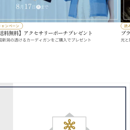
キャンペーン
読
送料無料】アクセサリーポーチプレゼント
ブ
し
国新潟の透けるカーディガンをご購入でプレゼント
光と