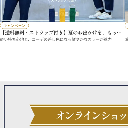
キャンペーン
【送料無料・ストラップ付き】夏のお出かけを、もっと
軽やかに
軽い持ち心地と、コーデの差し色になる鮮やかなカラーが魅力