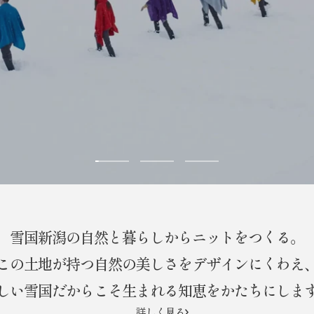
ス
ス
ス
ラ
ラ
ラ
イ
イ
イ
ド
ド
ド
雪国新潟の自然と暮らしからニットをつくる。
に
に
に
移
移
移
この土地が持つ自然の美しさをデザインにくわえ
動
動
動
しい雪国だからこそ生まれる知恵をかたちにしま
1
2
3
詳しく見る