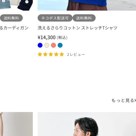
送料無料
ネコポス配送可
送料無料
るカーディガン
洗えるさらりコットン ストレッチTシャツ
¥14,300
(税込)
セ
ー
0
0
0
0
ル
4
1
2
3
2レビュー
価
ブ
エ
コ
サ
格
ル
ク
ー
ッ
ー
リ
ラ
ク
ュ
ル
ス
もっと見る