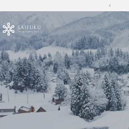
コ
戻
ン
る
テ
SAIFUKU
ン
ツ
-
へ
ス
snow
キ
ッ
country
プ
knit-