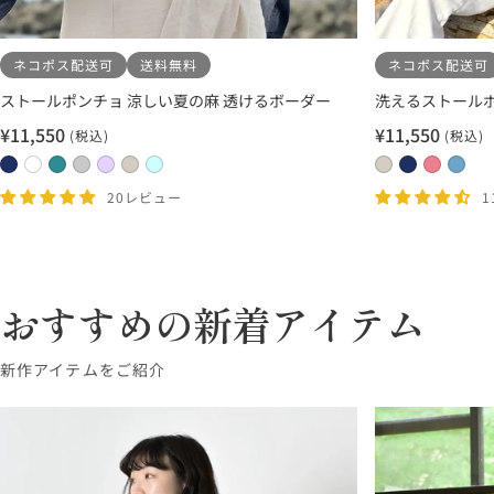
ネコポス配送可
送料無料
ネコポス配送可
ストールポンチョ 涼しい夏の麻 透けるボーダー
洗えるストールポ
¥11,550
¥11,550
(税込)
(税込)
セ
セ
ー
ー
2
1
1
1
2
2
2
0
0
2
2
ル
ル
4
1
3
7
0
1
2
8
5
0
1
20レビュー
価
価
ネ
ホ
タ
ラ
ラ
ホ
ホ
ベ
ネ
ロ
サ
格
格
イ
ワ
ー
イ
ベ
ワ
ワ
ー
イ
ー
ッ
ビ
イ
コ
ト
ン
イ
イ
ジ
ビ
ズ
ク
ー
ト
イ
グ
ダ
ト
ト
ュ
ー
ピ
ス
おすすめの新着アイテム
×
×
ズ
レ
ー
×
×
×
×
ン
ネ
ホ
×
ー
×
ベ
ア
ホ
ラ
ク
新作アイテムをご紹介
イ
ワ
タ
×
ラ
ー
ク
ワ
イ
ビ
イ
ー
ラ
ベ
ジ
ア
イ
ト
ー
ト
コ
イ
ン
ュ
グ
ト
グ
イ
ト
ダ
リ
レ
ズ
グ
ー
ー
ー