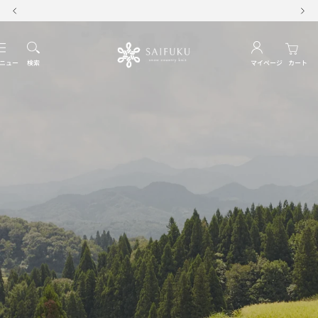
コ
リニューアル記念 500円OFFクーポンプレゼント
戻
次
ン
る
へ
テ
SAIFUKU
ナ
ン
ビ
ニュー
検索
マイページ
カート
ツ
-
ゲ
へ
ー
ス
snow
シ
キ
ョ
ッ
country
ン
プ
knit-