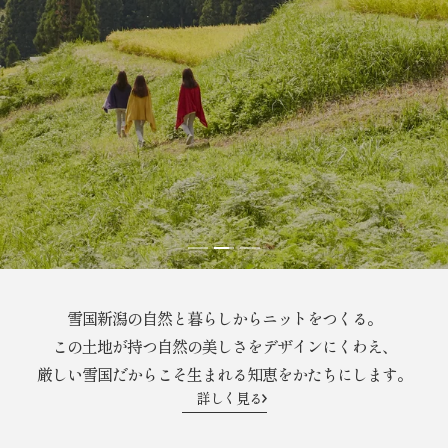
ス
ス
ス
ラ
ラ
ラ
イ
イ
イ
雪国新潟の自然と暮らしからニットをつくる。
ド
ド
ド
この土地が持つ自然の美しさをデザインにくわえ、
に
に
に
移
移
移
厳しい雪国だからこそ生まれる知恵をかたちにします。
動
動
動
詳しく見る
1
2
3