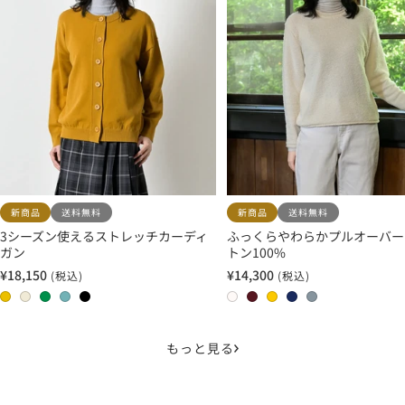
新商品
送料無料
新商品
送料無料
3シーズン使えるストレッチカーディ
ふっくらやわらかプルオーバー
ガン
トン100%
¥18,150
¥14,300
(税込)
(税込)
セ
セ
ー
ー
0
0
0
0
0
0
0
0
0
0
ル
ル
2
1
3
4
5
1
2
3
4
5
価
価
マ
エ
グ
ス
ブ
オ
バ
サ
ネ
フ
もっと見る
格
格
ス
ク
ラ
モ
ラ
フ
ー
フ
イ
レ
タ
リ
ス
ー
ッ
ホ
ガ
ラ
ビ
ン
ー
ュ
グ
ク
ク
ワ
ン
ン
ー
チ