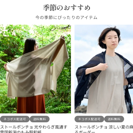
ド
リ
ブ
季節のおすすめ
イ
デ
イ
グ
ー
ル
ト
ィ
エ
レ
今の季節にぴったりのアイテム
ン
ー
ー
ロ
ー
ー
ネコポス配送可
送料無料
ネコポス配送可
送料無料
ストールポンチョ 光やわらぎ風通す
ストールポンチョ 涼しい夏の麻
雪国新潟のもみ殻和紙
るボーダー