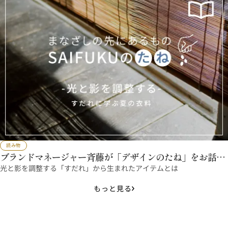
読み物
ブランドマネージャー斉藤が「デザインのたね」をお話し
ます
光と影を調整する「すだれ」から生まれたアイテムとは
もっと見る