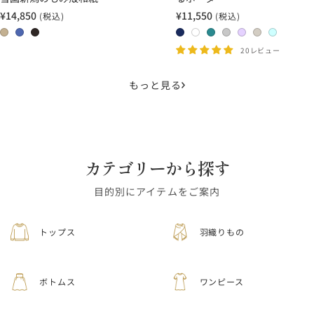
¥14,850
¥11,550
(税込)
(税込)
セ
セ
ー
ー
0
0
0
2
1
1
1
2
2
2
ル
ル
2
3
4
4
1
3
7
0
1
2
20レビュー
価
価
藁
群
墨
ネ
ホ
タ
ラ
ラ
ホ
ホ
格
格
青
イ
ワ
ー
イ
ベ
ワ
ワ
もっと見る
ビ
イ
コ
ト
ン
イ
イ
ー
ト
イ
グ
ダ
ト
ト
×
×
ズ
レ
ー
×
×
ネ
ホ
×
ー
×
ベ
ア
イ
ワ
タ
×
ラ
ー
ク
カテゴリーから探す
ビ
イ
ー
ラ
ベ
ジ
ア
ー
ト
コ
イ
ン
ュ
グ
目的別にアイテムをご案内
イ
ト
ダ
リ
ズ
グ
ー
ー
トップス
羽織りもの
レ
ン
ー
ボトムス
ワンピース