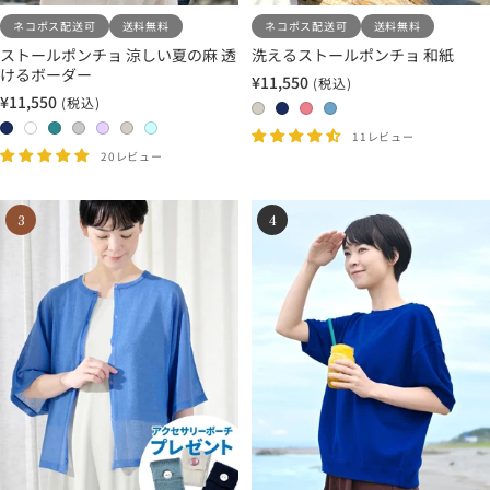
ネコポス配送可
送料無料
ネコポス配送可
送料無料
ストールポンチョ 涼しい夏の麻 透
洗えるストールポンチョ 和紙
けるボーダー
¥11,550
(税込)
セ
¥11,550
(税込)
セ
ー
0
0
2
2
ー
ル
2
1
1
1
2
2
2
8
5
0
1
11レビュー
ル
価
4
1
3
7
0
1
2
20レビュー
ベ
ネ
ロ
サ
価
格
ネ
ホ
タ
ラ
ラ
ホ
ホ
ー
イ
ー
ッ
格
イ
ワ
ー
イ
ベ
ワ
ワ
ジ
ビ
ズ
ク
3
4
ビ
イ
コ
ト
ン
イ
イ
ュ
ー
ピ
ス
ー
ト
イ
グ
ダ
ト
ト
×
×
ン
×
×
ズ
レ
ー
×
×
ホ
ラ
ク
ネ
ホ
×
ー
×
ベ
ア
ワ
イ
イ
ワ
タ
×
ラ
ー
ク
イ
ト
ビ
イ
ー
ラ
ベ
ジ
ア
ト
グ
ー
ト
コ
イ
ン
ュ
グ
レ
イ
ト
ダ
リ
ー
ズ
グ
ー
ー
レ
ン
ー