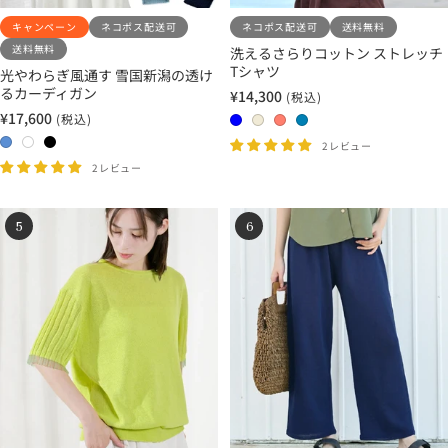
キャンペーン
ネコポス配送可
ネコポス配送可
送料無料
送料無料
洗えるさらりコットン ストレッチ
Tシャツ
光やわらぎ風通す 雪国新潟の透け
るカーディガン
¥14,300
(税込)
セ
¥17,600
(税込)
ー
0
0
0
0
セ
ル
ー
0
0
0
4
1
2
3
2レビュー
価
ル
2
1
3
ブ
エ
コ
サ
2レビュー
格
価
サ
ホ
ブ
ル
ク
ー
ッ
格
ニ
ワ
ラ
ー
リ
ラ
ク
5
6
ー
イ
ッ
ュ
ル
ス
ブ
ト
ク
ル
ー