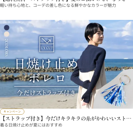
やかに
軽い持ち心地と、コーデの差し色になる鮮やかなカラーが魅力
キャンペーン
【ストラップ付き】今だけキラキラの糸がかわいいストラ
ップをプレゼント！
着る日焼け止めが夏にはおすすめ