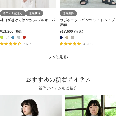
ネコポス配送可
送料無料
送料無料
袖口が透けて涼やか 麻プルオーバ
のびるニットパンツ ワイドタイプ
ー
綿麻
¥13,200
¥17,600
(税込)
(税込)
セ
セ
ー
ー
0
0
0
0
0
0
0
0
ル
ル
4
1
2
3
5
3
1
2
3レビュー
6レビュー
価
価
イ
ホ
ス
ペ
バ
イ
サ
グ
格
格
エ
ワ
カ
ー
ー
ン
ン
レ
もっと見る
ロ
イ
イ
ル
ミ
ク
ド
ー
ー
ト
ブ
シ
リ
ブ
ベ
ジ
グ
ル
ル
オ
ル
ー
ュ
おすすめの新着アイテム
リ
ー
バ
ン
ー
ジ
ー
ー
ュ
新作アイテムをご紹介
ン